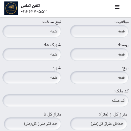
تلفن تماس
01144470552
موقعیت:
نوع ساخت:
روستا:
شهرک ها:
نوع:
شهر:
کد ملک:
متراژ کل از (متر):
متراژ کل تا: