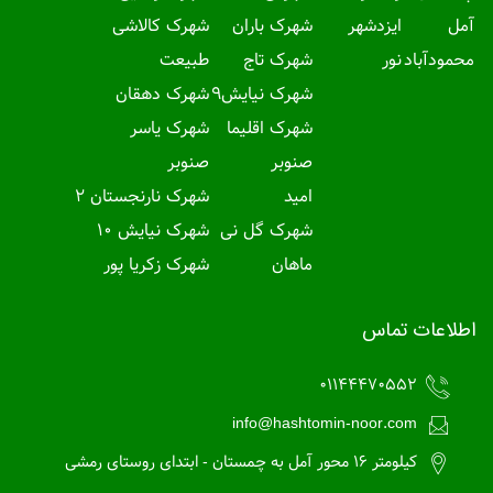
آمل
ایزدشهر
شهرک باران
شهرک کالاشی
محمودآباد
نور
شهرک تاج
طبیعت
شهرک نیایش9
شهرک دهقان
شهرک اقلیما
شهرک یاسر
صنوبر
صنوبر
امید
شهرک نارنجستان 2
شهرک گل نی
شهرک نیایش 10
ماهان
شهرک زکریا پور
اطلاعات تماس
01144470552
info@hashtomin-noor.com
کیلومتر 16 محور آمل به چمستان - ابتدای روستای رمشی