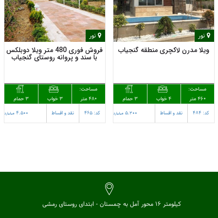
نور
نور
ویلا مدرن لاکچری منطقه گنجیاب
فروش فوری 480 متر ویلا دوبلکس
با سند و پروانه روستای گنجیاب
مساحت:
مساحت:
460 متر
3 حمام
480 متر
3 حمام
4 خواب
3 خواب
کد: 484
نقد و اقساط
5.200
کد: 465
نقد و اقساط
4.500
میلیارد
میلیارد
کیلومتر 16 محور آمل به چمستان - ابتدای روستای رمشی