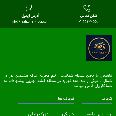
تلفن تماس
آدرس ایمیل
info@hashtomin-noor.com
01144470552
تخصص ما یافتن سلیقه شماست - تیم مجرب املاک هشتمین نور در
شمال با بیش از سه دهه تجربه در منطقه آماده بهترین پیشنهادات به
شما کاربران گرامی میباشد .
شهرها
شهرک ها
چمستان
رامسر
شهرکی
شهرک رضایی