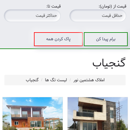
قیمت از (تومان):
قیمت تا:
برام پیدا کن
پاک کردن همه
گنجیاب
املاک هشتمین نور
لیست تگ ها
گنجیاب