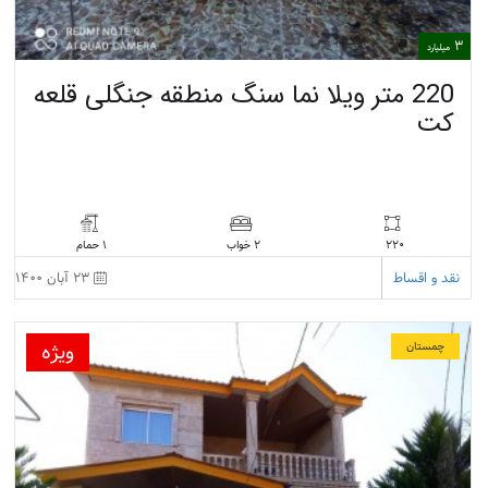
3
میلیارد
220 متر ویلا نما سنگ منطقه جنگلی قلعه
کت
220
1 حمام
2 خواب
نقد و اقساط
23 آبان 1400
ویژه
چمستان