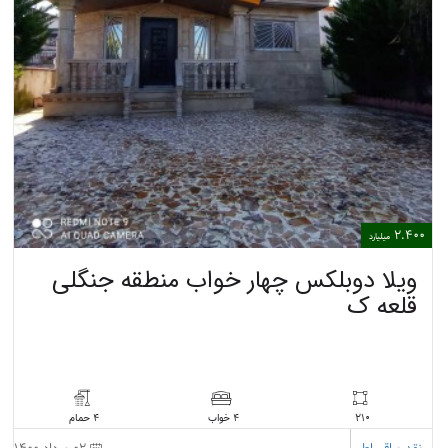
2.400
میلیارد
ویلا دوبلکس چهار خواب منطقه جنگلی
قلعه ک
210
4 حمام
4 خواب
نقد و اقساط
02 مرداد 1400