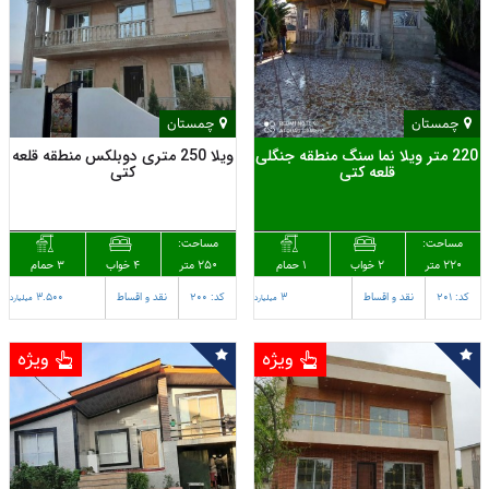
چمستان
چمستان
220 متر ویلا نما سنگ منطقه جنگلی
ویلا 250 متری دوبلکس منطقه قلعه
قلعه کتی
کتی
مساحت:
مساحت:
220 متر
1 حمام
250 متر
3 حمام
2 خواب
4 خواب
کد: 201
نقد و اقساط
3
کد: 200
نقد و اقساط
3.500
میلیارد
میلیارد
ویژه
ویژه