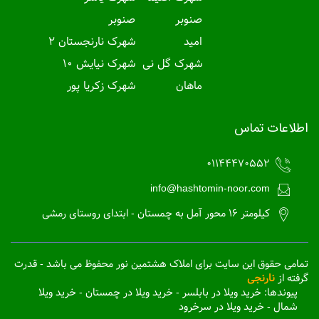
صنوبر
صنوبر
امید
شهرک نارنجستان 2
شهرک گل نی
شهرک نیایش 10
ماهان
شهرک زکریا پور
اطلاعات تماس
01144470552
info@hashtomin-noor.com
کیلومتر 16 محور آمل به چمستان - ابتدای روستای رمشی
تمامی حقوق این سایت برای املاک هشتمین نور محفوظ می باشد - قدرت
گرفته از
نارنجی
پیوندها:
خرید ویلا در بابلسر
-
خرید ویلا در چمستان
-
خرید ویلا
شمال
-
خرید ویلا در سرخرود