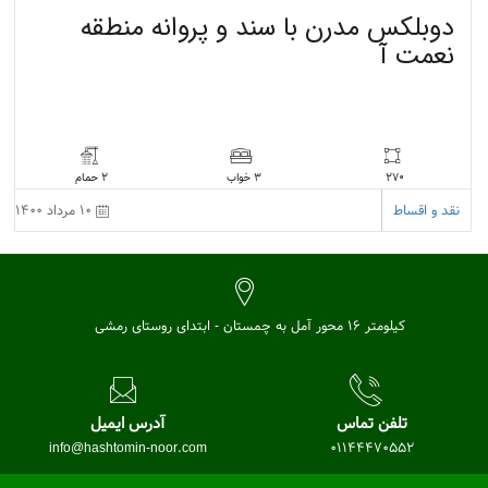
دوبلکس مدرن با سند و پروانه منطقه
نعمت آ
270
2 حمام
3 خواب
نقد و اقساط
10 مرداد 1400
کیلومتر 16 محور آمل به چمستان - ابتدای روستای رمشی
تلفن تماس
آدرس ایمیل
info@hashtomin-noor.com
01144470552