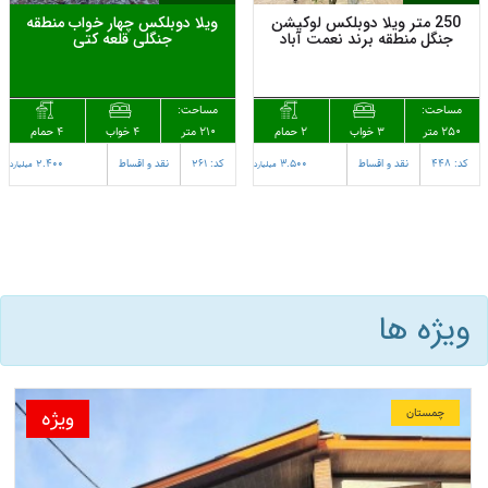
250 متر ویلا دوبلکس لوکیشن
ویلا دوبلکس چهار خواب منطقه
جنگل منطقه برند نعمت آباد
جنگلی قلعه کتی
مساحت:
مساحت:
250 متر
2 حمام
210 متر
4 حمام
3 خواب
4 خواب
کد: 448
نقد و اقساط
3.500
کد: 261
نقد و اقساط
2.400
میلیارد
میلیارد
ویژه ها
ویژه
چمستان