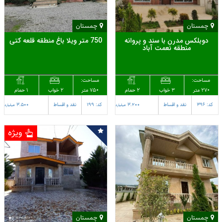
چمستان
چمستان
دوبلکس مدرن با سند و پروانه
750 متر ویلا باغ منطقه قلعه کتی
منطقه نعمت آباد
مساحت:
مساحت:
270 متر
2 حمام
750 متر
1 حمام
3 خواب
2 خواب
کد: 396
نقد و اقساط
3.200
کد: 199
نقد و اقساط
3.500
میلیارد
میلیارد
ویژه
چمستان
چمستان