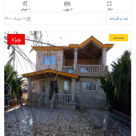
750
1 حمام
2 خواب
نقد و اقساط
10 مرداد 1400
ویژه
چمستان