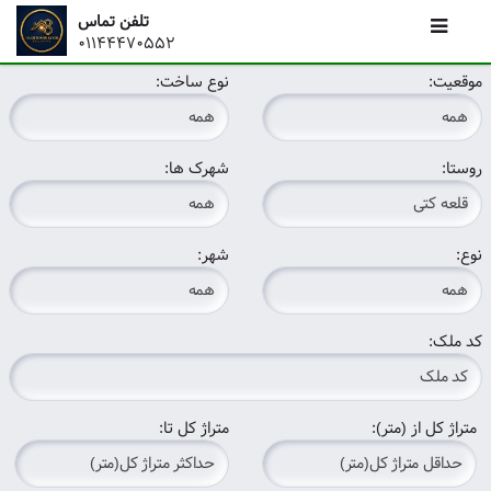
تلفن تماس
01144470552
موقعیت:
نوع ساخت:
روستا:
شهرک ها:
نوع:
شهر:
کد ملک:
متراژ کل از (متر):
متراژ کل تا: