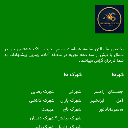
تخصص ما یافتن سلیقه شماست - تیم مجرب املاک هشتمین نور در
شمال با بیش از سه دهه تجربه در منطقه آماده بهترین پیشنهادات به
شما کاربران گرامی میباشد .
شهرها
شهرک ها
چمستان
رامسر
شهرکی
شهرک رضایی
آمل
ایزدشهر
شهرک باران
شهرک کالاشی
محمودآباد
نور
شهرک تاج
طبیعت
شهرک نیایش9
شهرک دهقان
شهرک اقلیما
شهرک یاسر