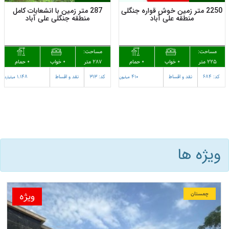
2250 متر زمین خوش قواره جنگلی
287 متر زمین با انشعابات کامل
منطقه علی آباد
منطقه جنگلی علی آباد
مساحت:
مساحت:
225 متر
0 حمام
287 متر
0 حمام
0 خواب
0 خواب
کد: 684
نقد و اقساط
410
کد: 313
نقد و اقساط
1.148
میلیون
میلیارد
ویژه ها
ویژه
چمستان