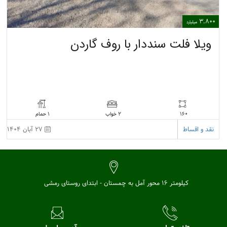
3.800
میلیارد
ویلا فلت سنددار با روف گاردن
160
1 حمام
2 خواب
نقد و اقساط
27 آبان 1404
کیلومتر 16 محور آمل به چمستان - ابتدای روستای رمشی