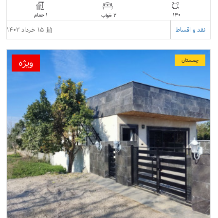
130
1 حمام
2 خواب
نقد و اقساط
15 خرداد 1402
ویژه
چمستان