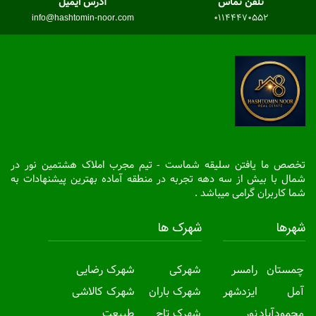
تلفن تماس
آدرس ایمیل
info@hashtomin-noor.com
01144470552
تخصص ما یافتن سلیقه شماست - تیم مجرب املاک هشتمین نور در
شمال با بیش از سه دهه تجربه در منطقه آماده بهترین پیشنهادات به
شما کاربران گرامی میباشد .
شهرها
شهرک ها
چمستان
رامسر
شهرکی
شهرک رضایی
آمل
ایزدشهر
شهرک باران
شهرک کالاشی
محمودآباد
نور
شهرک تاج
طبیعت