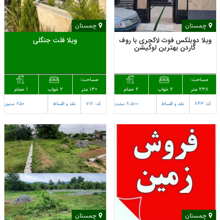
چمستان
چمستان
ویلا دوبلکس فوث لاکچری با روف
ویلا فلت جنگلی
گاردن بهترین لوکیشن
مساحت:
مساحت:
238 متر
2 حمام
130 متر
1 حمام
2 خواب
2 خواب
کد: 843
نقد و اقساط
8.500
کد: 718
نقد و اقساط
850
میلیارد
میلیون
چمستان
چمستان