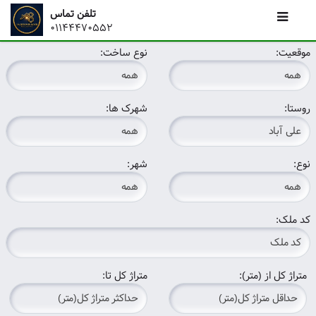
تلفن تماس
01144470552
موقعیت:
نوع ساخت:
روستا:
شهرک ها:
نوع:
شهر:
کد ملک:
متراژ کل از (متر):
متراژ کل تا: