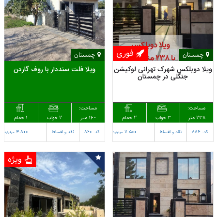
فوری
چمستان
چمستان
ویلا دوبلکس شهرک تهرانی لوکیشن
ویلا فلت سنددار با روف گاردن
جنگلی در چمستان
مساحت:
مساحت:
238 متر
2 حمام
160 متر
1 حمام
3 خواب
2 خواب
کد: 884
نقد و اقساط
7.500
کد: 860
نقد و اقساط
3.800
میلیارد
میلیارد
ویژه