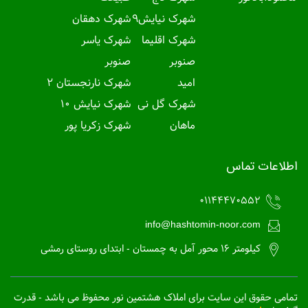
شهرک نیایش9
شهرک دهقان
شهرک اقلیما
شهرک یاسر
صنوبر
صنوبر
امید
شهرک نارنجستان 2
شهرک گل نی
شهرک نیایش 10
ماهان
شهرک زکریا پور
اطلاعات تماس
01144470552
info@hashtomin-noor.com
کیلومتر 16 محور آمل به چمستان - ابتدای روستای رمشی
تمامی حقوق این سایت برای املاک هشتمین نور محفوظ می باشد - قدرت