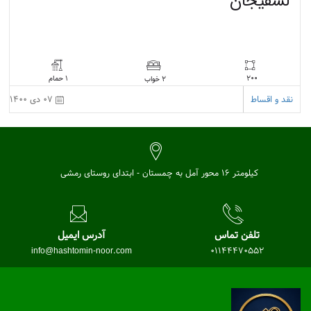
لسفیجان
200
1 حمام
2 خواب
نقد و اقساط
07 دی 1400
کیلومتر 16 محور آمل به چمستان - ابتدای روستای رمشی
تلفن تماس
آدرس ایمیل
info@hashtomin-noor.com
01144470552