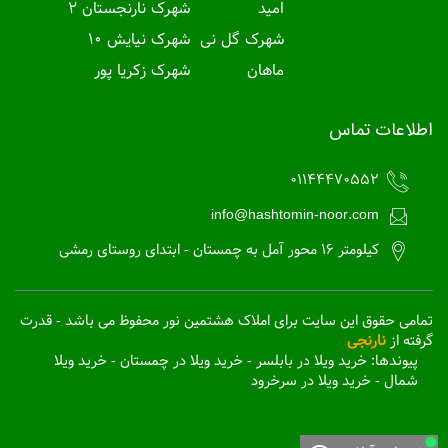
امید
شهرک نارنجستان 2
شهرک گل نی
شهرک نیایش 10
ماهان
شهرک زکریا پور
اطلاعات تماس
01144470552
info@hashtomin-noor.com
کیلومتر 16 محور آمل به چمستان - ابتدای روستای رمشی
تمامی حقوق این سایت برای املاک هشتمین نور محفوظ می باشد - قدرت
گرفته از
نارنجی
پیوندها:
خرید ویلا در بابلسر
-
خرید ویلا در چمستان
-
خرید ویلا
شمال
-
خرید ویلا در سرخرود