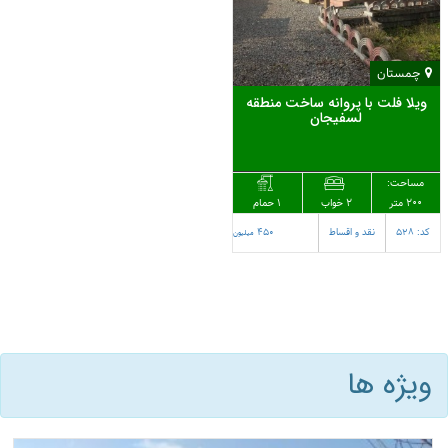
چمستان
ویلا فلت با پروانه ساخت منطقه
لسفیجان
مساحت:
200 متر
1 حمام
2 خواب
کد: 528
نقد و اقساط
450
میلیون
ویژه ها