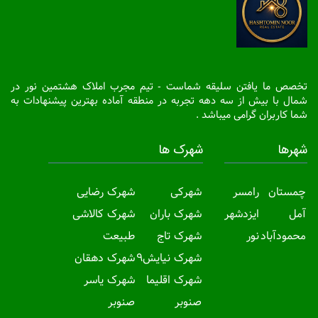
تخصص ما یافتن سلیقه شماست - تیم مجرب املاک هشتمین نور در
شمال با بیش از سه دهه تجربه در منطقه آماده بهترین پیشنهادات به
شما کاربران گرامی میباشد .
شهرها
شهرک ها
چمستان
رامسر
شهرکی
شهرک رضایی
آمل
ایزدشهر
شهرک باران
شهرک کالاشی
محمودآباد
نور
شهرک تاج
طبیعت
شهرک نیایش9
شهرک دهقان
شهرک اقلیما
شهرک یاسر
صنوبر
صنوبر