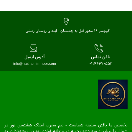
کیلومتر 16 محور آمل به چمستان - ابتدای روستای رمشی
تلفن تماس
آدرس ایمیل
info@hashtomin-noor.com
01144470552
تخصص ما یافتن سلیقه شماست - تیم مجرب املاک هشتمین نور در
شمال با بیش از سه دهه تجربه در منطقه آماده بهترین پیشنهادات به