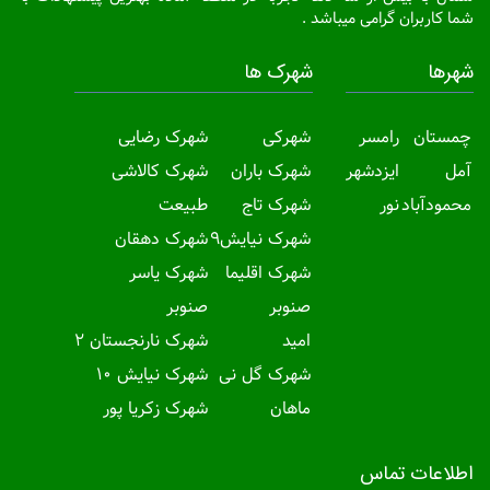
شما کاربران گرامی میباشد .
شهرها
شهرک ها
چمستان
رامسر
شهرکی
شهرک رضایی
آمل
ایزدشهر
شهرک باران
شهرک کالاشی
محمودآباد
نور
شهرک تاج
طبیعت
شهرک نیایش9
شهرک دهقان
شهرک اقلیما
شهرک یاسر
صنوبر
صنوبر
امید
شهرک نارنجستان 2
شهرک گل نی
شهرک نیایش 10
ماهان
شهرک زکریا پور
اطلاعات تماس