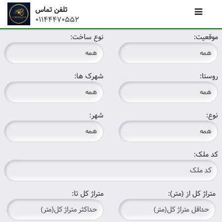
تلفن تماس
01144470552
موقعیت:
نوع ساخت:
روستا:
شهرک ها:
نوع:
شهر:
کد ملک:
متراژ کل از (متر):
متراژ کل تا: