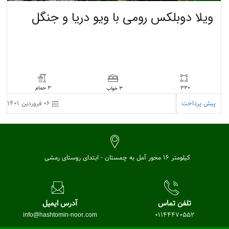
ویلا دوبلکس رومی با ویو دریا و جنگل
330
3 حمام
3 خواب
پیش پرداخت
06 فروردین 1401
کیلومتر 16 محور آمل به چمستان - ابتدای روستای رمشی
تلفن تماس
آدرس ایمیل
info@hashtomin-noor.com
01144470552