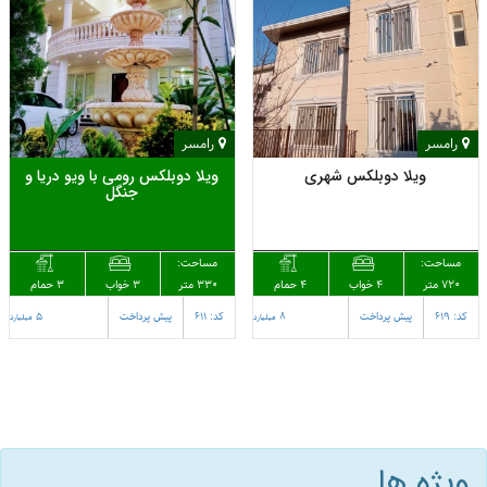
رامسر
رامسر
ویلا دوبلکس شهری
ویلا دوبلکس رومی با ویو دریا و
جنگل
مساحت:
مساحت:
720 متر
4 حمام
330 متر
3 حمام
4 خواب
3 خواب
کد: 619
پیش پرداخت
8
کد: 611
پیش پرداخت
5
میلیارد
میلیارد
ویژه ها