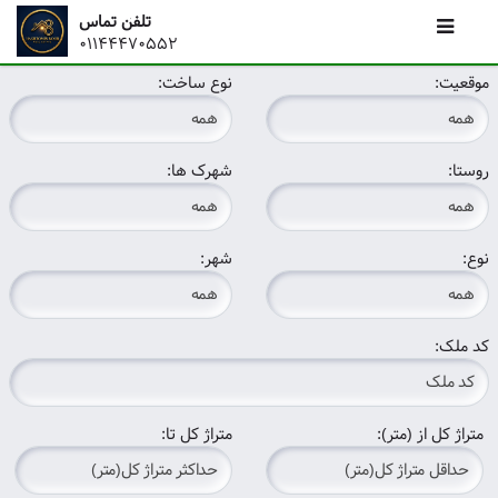
تلفن تماس
01144470552
موقعیت:
نوع ساخت:
روستا:
شهرک ها:
نوع:
شهر:
کد ملک:
متراژ کل از (متر):
متراژ کل تا: