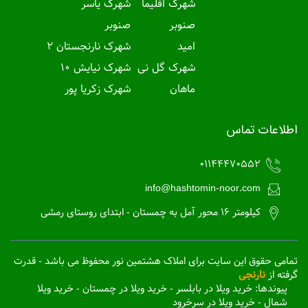
شهرک اقلیما
شهرک یاسر
صنوبر
صنوبر
امید
شهرک نارنجستان 2
شهرک گل نی
شهرک نیایش 10
ماهان
شهرک زکریا پور
اطلاعات تماس
01144470552
info@hashtomin-noor.com
کیلومتر 16 محور آمل به چمستان - ابتدای روستای رمشی
تمامی حقوق این سایت برای املاک هشتمین نور محفوظ می باشد - قدرت
گرفته از
نارنجی
پیوندها:
خرید ویلا در بابلسر
-
خرید ویلا در چمستان
-
خرید ویلا
شمال
-
خرید ویلا در سرخرود