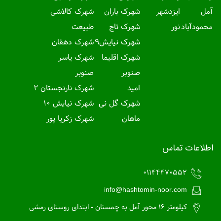
آمل
ایزدشهر
شهرک باران
شهرک کالاشی
محمودآباد
نور
شهرک تاج
طبیعت
شهرک نیایش9
شهرک دهقان
شهرک اقلیما
شهرک یاسر
صنوبر
صنوبر
امید
شهرک نارنجستان 2
شهرک گل نی
شهرک نیایش 10
ماهان
شهرک زکریا پور
اطلاعات تماس
01144470552
info@hashtomin-noor.com
کیلومتر 16 محور آمل به چمستان - ابتدای روستای رمشی