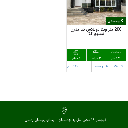
چمستان
200 متر ویلا دوبلکس نما مدرن
تسبیح کلا
مساحت:
200 متر
1 حمام
3 خواب
کد: 690
نقد و اقساط
1.400
میلیارد
کیلومتر 16 محور آمل به چمستان - ابتدای روستای رمشی