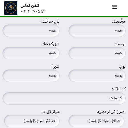
تلفن تماس
01144470552
موقعیت:
نوع ساخت:
روستا:
شهرک ها:
نوع:
شهر:
کد ملک:
متراژ کل از (متر):
متراژ کل تا: