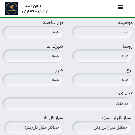
تلفن تماس
01144470552
موقعیت:
نوع ساخت:
روستا:
شهرک ها:
نوع:
شهر:
کد ملک:
متراژ کل از (متر):
متراژ کل تا: