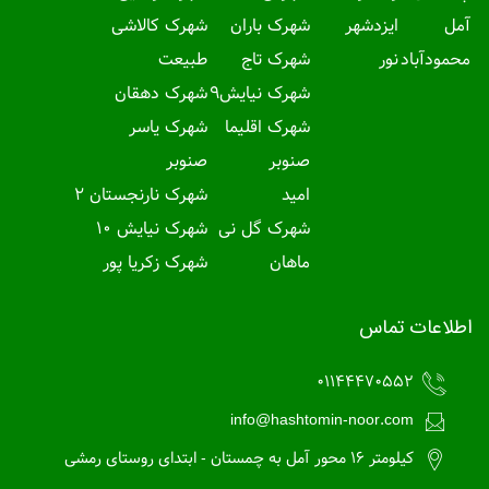
آمل
ایزدشهر
شهرک باران
شهرک کالاشی
محمودآباد
نور
شهرک تاج
طبیعت
شهرک نیایش9
شهرک دهقان
شهرک اقلیما
شهرک یاسر
صنوبر
صنوبر
امید
شهرک نارنجستان 2
شهرک گل نی
شهرک نیایش 10
ماهان
شهرک زکریا پور
اطلاعات تماس
01144470552
info@hashtomin-noor.com
کیلومتر 16 محور آمل به چمستان - ابتدای روستای رمشی