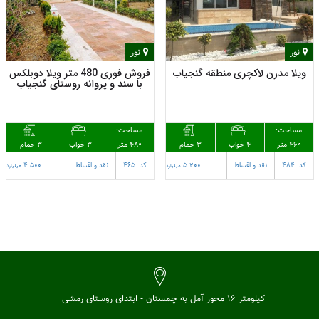
نور
نور
ویلا مدرن لاکچری منطقه گنجیاب
فروش فوری 480 متر ویلا دوبلکس
با سند و پروانه روستای گنجیاب
مساحت:
مساحت:
460 متر
3 حمام
480 متر
3 حمام
4 خواب
3 خواب
کد: 484
نقد و اقساط
5.200
کد: 465
نقد و اقساط
4.500
میلیارد
میلیارد
کیلومتر 16 محور آمل به چمستان - ابتدای روستای رمشی