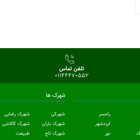
تلفن تماس
01144470552
شهرک ها
رامسر
شهرکی
شهرک رضایی
ایزدشهر
شهرک باران
شهرک کالاشی
د
نور
شهرک تاج
طبیعت