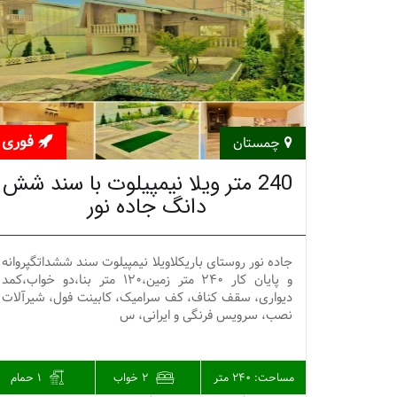
فوری
چمستان
240 متر ویلا نیمپیلوت با سند شش
دانگ جاده نور
جاده نور روستای باریکلاویلا نیمپیلوت سند ششداتگپروانه
و پایان کار 240 متر زمین،120 متر بنا،دو خواب،کمد
دیواری، سقف کناف، کف سرامیک، کابینت فول، شیرآلات
نصب، سرويس فرنگی و ایرانی، س
مساحت:
240 متر
2 خواب
1 حمام