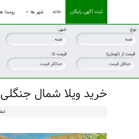
ثبت آگهی رایگان
خانه
شهر ها
روستا ها
نوع:
شهر:
قیمت از (تومان):
قیمت تا:
خرید ویلا شمال جنگلی ن
امل