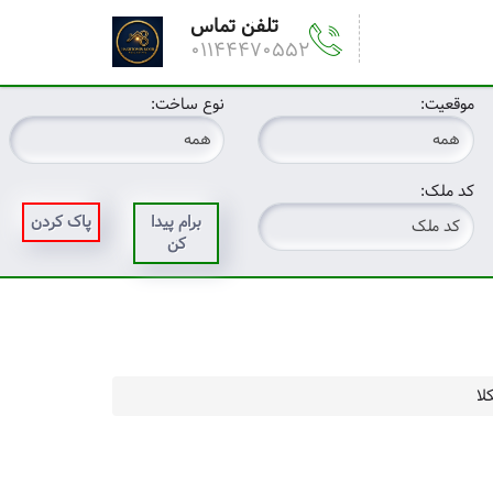
تلفن تماس
01144470552
موقعیت:
نوع ساخت:
کد ملک:
برام پیدا
پاک کردن
کن
لا