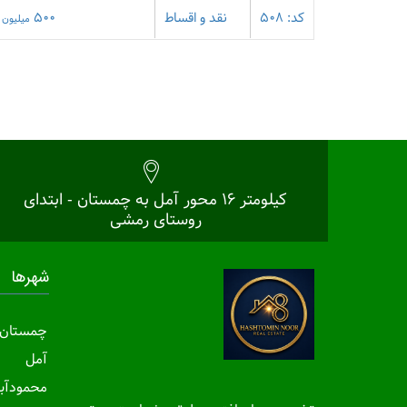
کد: 508
نقد و اقساط
500
میلیون
کیلومتر 16 محور آمل به چمستان - ابتدای
روستای رمشی
شهرها
چمستان
آمل
محمودآبا