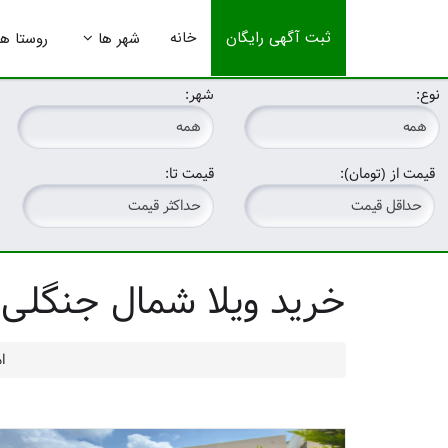
ثبت آگهی رایگان
خانه
شهر ها
روستا ها
نوع:
شهر:
قیمت از (تومان):
قیمت تا:
خرید ویلا شمال جنگلی ف
ا