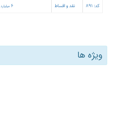
کد: 891
نقد و اقساط
6
میلیارد
ویژه ها