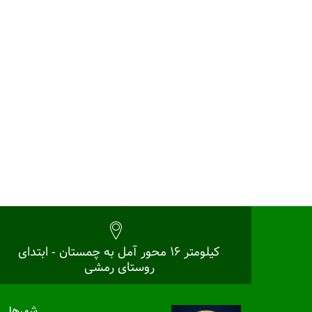
کیلومتر 16 محور آمل به چمستان - ابتدای
روستای رمشی
شهرها