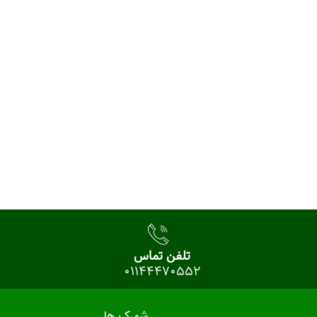
تلفن تماس
01144470552
شهرک ها