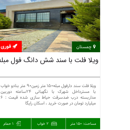
فوری
چمستان
ویلا فلت با سند شش دانگ فول مبله
ویلا فلت سند دارفول مبله150 متر زمین90 متر بنادو خواب
با مسترداخل شهرک با نگهبانی 24ساعته دوربین
مداربسته درب ضدسرقت حیاط سازی شده قیمت : 6
میلیارد تومان در صورت خرید ، اسکان رایگا
مساحت:
150 متر
2 خواب
1 حمام