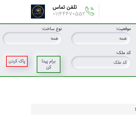
تلفن تماس
01144470552
موقعیت:
نوع ساخت:
کد ملک:
برام پیدا
پاک کردن
کن