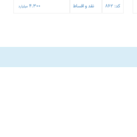
کد: 862
نقد و اقساط
4.300
میلیارد