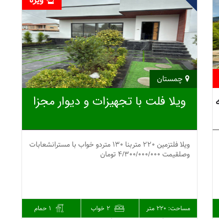
ویژه
چمستان
ویلا فلت با تجهیزات و دیوار مجزا
ویلا فلتزمین 220 متربنا 130 متردو خواب با مسترانشعابات
وصلقیمت 4/300/000/000 تومان
مساحت:
220 متر
2 خواب
1 حمام