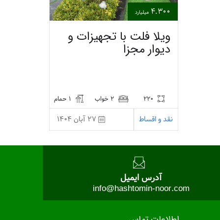
4.300
میلیارد
ویلا فلت با تجهیزات و
دیوار مجزا
220
2 خواب
1 حمام
نقد و اقساط
27 آبان 1404
آدرس ایمیل
info@hashtomin-noor.com
اطلاعات تماس