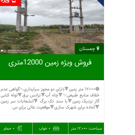
ویژه
چمستان
فروش ویژه زمین 12000متری
🔴12000 متر زمین🔻دارای دو مجوز سرایداری✨گواهی عدم
خلاف منابع طبیعی✨🔻چاه آب🔻ترانس برق🔻لوله کشی
گاز نزدیک زمین🔻با سند تک برگ 🔻انشعابات سر زمین
🔻آماده برای شهرک سازی🔻موقعیت عالی برای س
مساحت:
12,000 متر
0 خواب
0 حمام