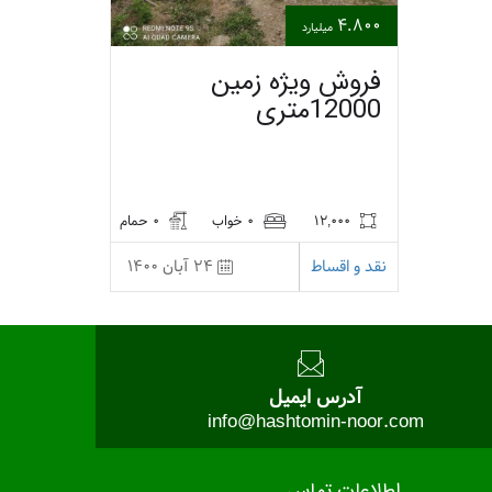
4.800
میلیارد
فروش ویژه زمین
12000متری
12,000
0 خواب
0 حمام
نقد و اقساط
24 آبان 1400
آدرس ایمیل
info@hashtomin-noor.com
اطلاعات تماس