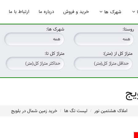
خرید و فروش
درباره ما
ارتباط با ما
شهرک ها
روستا:
شهرک ها:
متراژ کل از (متر):
متراژ کل تا:
یج
املاک هشتمین نور
لیست تگ ها
خرید زمین شمال در بلویج