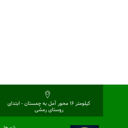
کیلومتر 16 محور آمل به چمستان - ابتدای
روستای رمشی
شهرها