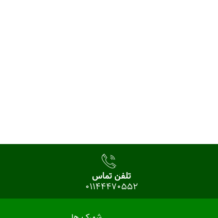
تلفن تماس
01144470552
شهرک ها