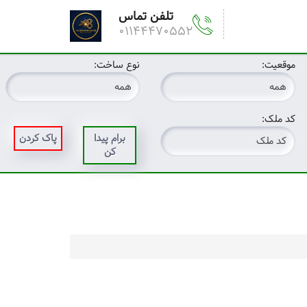
تلفن تماس
01144470552
موقعیت:
نوع ساخت:
کد ملک:
برام پیدا
پاک کردن
کن